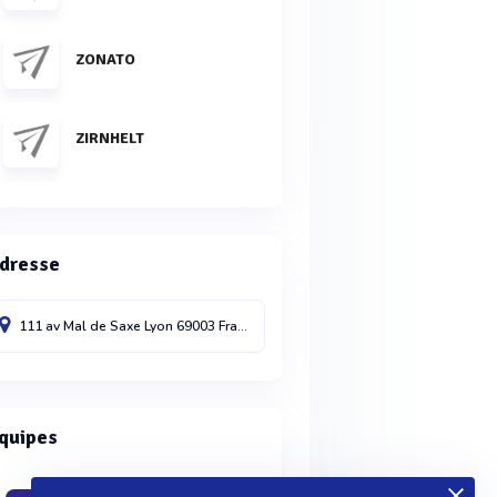
ZONATO
ZIRNHELT
dresse
111 av Mal de Saxe
Lyon
69003
France
quipes