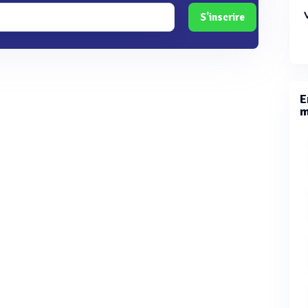
S'inscrire
E
m