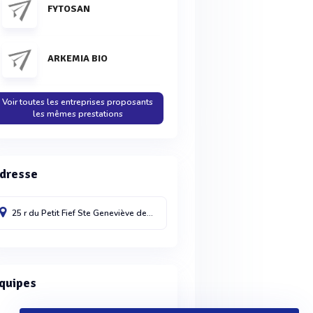
FYTOSAN
ARKEMIA BIO
Voir toutes les entreprises proposants
les mêmes prestations
dresse
25 r du Petit Fief
Ste Geneviève des Bois
91700
France
quipes