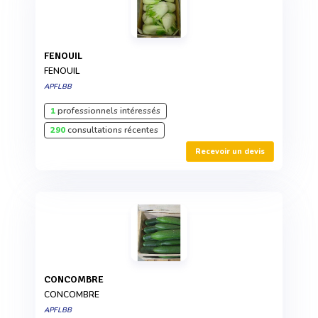
FENOUIL
FENOUIL
APFLBB
1
professionnels intéressés
290
consultations récentes
Recevoir un devis
CONCOMBRE
CONCOMBRE
APFLBB