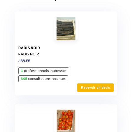
RADIS NOIR
RADIS NOIR
APFLBB
1
professionnels intéressés
305
consultations récentes
Recevoir un devis