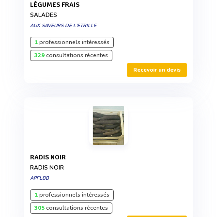
LÉGUMES FRAIS
SALADES
AUX SAVEURS DE L'ETRILLE
1
professionnels intéressés
329
consultations récentes
Recevoir un devis
RADIS NOIR
RADIS NOIR
APFLBB
1
professionnels intéressés
305
consultations récentes