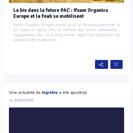
La bio dans la future PAC : Ifoam Organics
Europe et la Fnab se mobilisent
Ifoam Organics Europe plaide pour la reconnaissance de la
bio dans la future PAC et défend une vision ambitieuse :
engagement clair et à long terme, approche holistique du
soutien à l’AB, traitement...
Une actualité de
a été ajouté(e)
Ingrébio
Le 10/07/2026