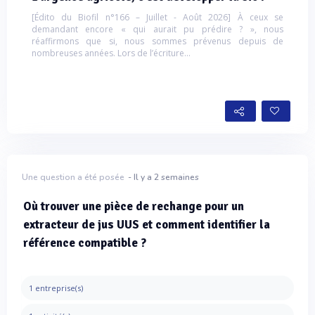
[Édito du Biofil n°166 – Juillet - Août 2026] À ceux se
demandant encore « qui aurait pu prédire ? », nous
réaffirmons que si, nous sommes prévenus depuis de
nombreuses années. Lors de l’écriture...
Une question a été posée
- Il y a 2 semaines
Où trouver une pièce de rechange pour un
extracteur de jus UUS et comment identifier la
référence compatible ?
1 entreprise(s)