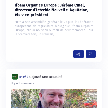
Ifoam Organics Europe : Jérôme Cinel,
directeur d’Interbio Nouvelle-Aquitaine,
élu vice-président
Suite à son assemblée générale le 24 juin, la Fédération
européenne de l’agriculture biologique, Ifoam Organics
Europe, élit un nouveau bureau de neuf membres. Pour
la première fois, un Français,...
a ajouté une actualité
Biofil
Il y a 3 semaines