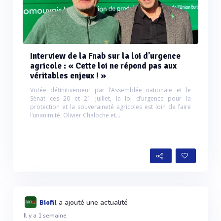
Interview de la Fnab sur la loi d’urgence
agricole : « Cette loi ne répond pas aux
véritables enjeux ! »
Votée définitivement par l’Assemblée nationale et le
Sénat ces 20 et 21 juillet, la loi d’urgence pour la
protection et la souveraineté agricoles est loin de faire
l’unanimité. Olivier Chaloche et...
a ajouté une actualité
Biofil
Il y a 1 semaine