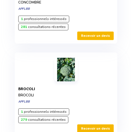
CONCOMBRE
APFLBB
1
professionnels intéressés
281
consultations récentes
Recevoir un devis
BROCOLI
BROCOLI
APFLBB
1
professionnels intéressés
279
consultations récentes
Recevoir un devis