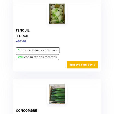
FENOUIL
FENOUIL
APFLBB
1
professionnels intéressés
290
consultations récentes
Recevoir un devis
CONCOMBRE