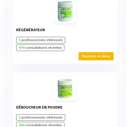
RÉGÉNÉRATEUR
1
professionnels intéressés
470
consultations récentes
Recevoir un devis
DÉBOUCHEUR EN POUDRE
1
professionnels intéressés
456
consultations récentes