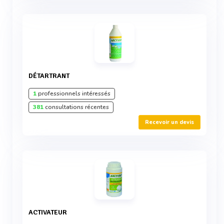
DÉTARTRANT
1
professionnels intéressés
381
consultations récentes
Recevoir un devis
ACTIVATEUR