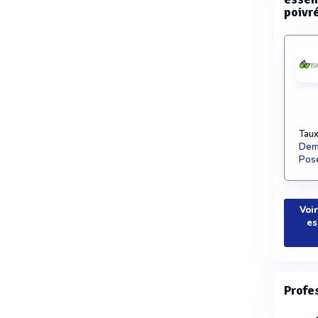
poivr
Taux
Dema
Pose
Voir
es
Profe