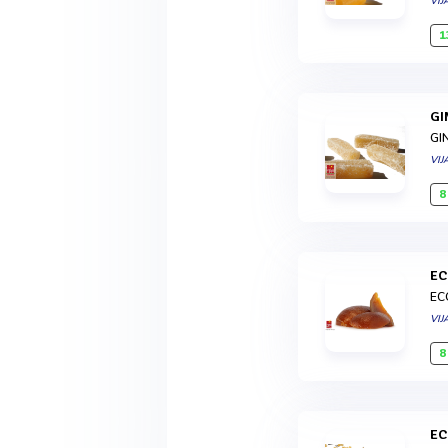
VIJ
1
G
GI
VIJ
8
E
EC
VIJ
8
E