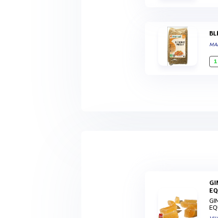
B
MA
1
GINGEMBRE CONFIT SANS ENROBAGE DE SUCRE - BÂTONNETS - BIO ET
EQ
GI
EQ