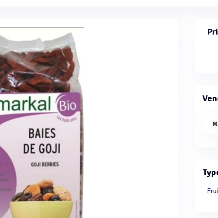
Pr
Ven
M
Typ
Fru