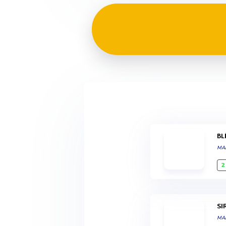
B
MA
2
S
MA