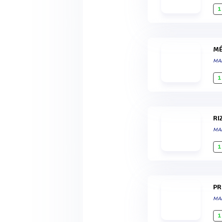
1
MA
1
R
MA
1
P
MA
1