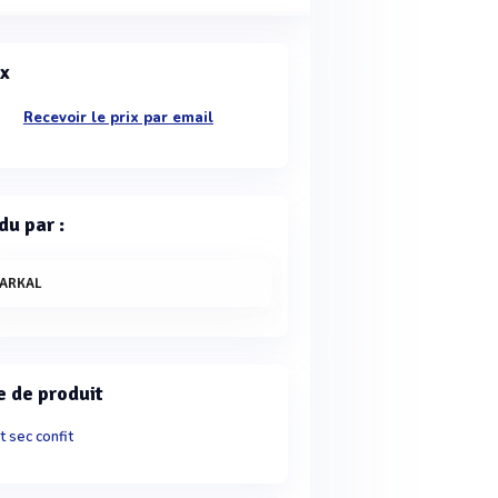
ix
Recevoir le prix par email
du par :
ARKAL
e de produit
it sec confit