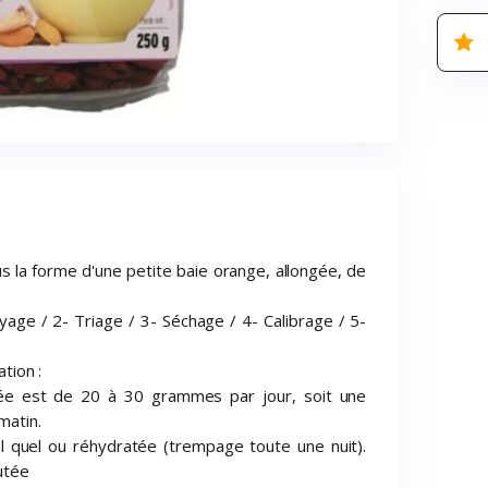
us la forme d'une petite baie orange, allongée, de
yage / 2- Triage / 3- Séchage / 4- Calibrage / 5-
ation :
ée est de 20 à 30 grammes par jour, soit une
matin.
 quel ou réhydratée (trempage toute une nuit).
utée