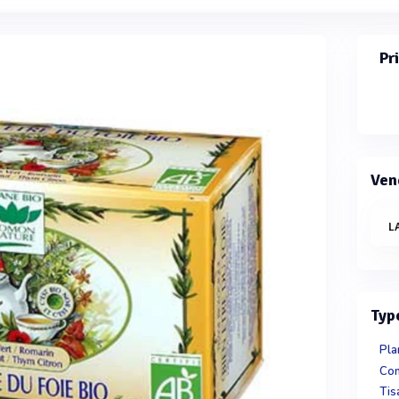
Pr
Ven
L
Typ
Pla
Tis