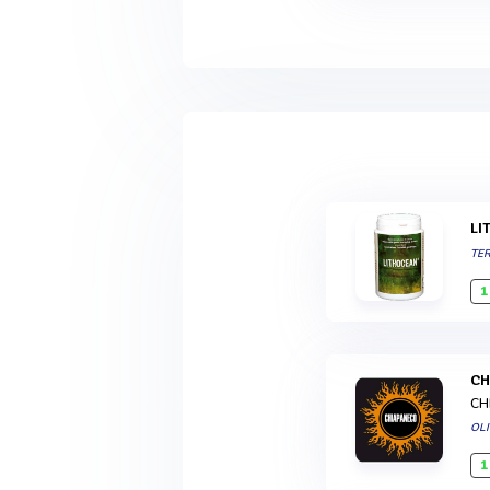
L
TE
1
C
CH
OLI
1