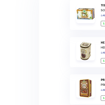
T
SO
LA
1
H
HE
LA
1
P
PR
LA
1