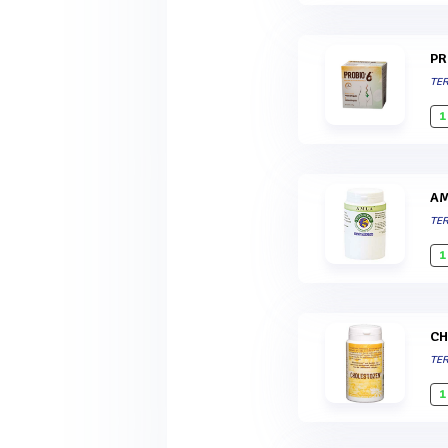
P
TE
1
A
TE
1
C
TE
1