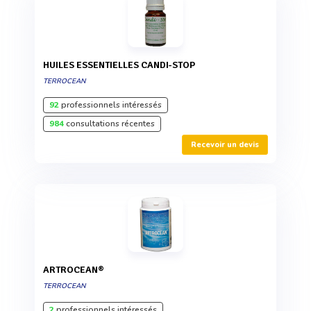
HUILES ESSENTIELLES CANDI-STOP
TERROCEAN
92
professionnels intéressés
984
consultations récentes
Recevoir un devis
ARTROCEAN®
TERROCEAN
2
professionnels intéressés