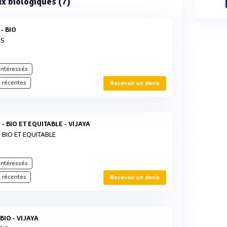
aux biologiques (7)
- BIO
ES
intéressés
 récentes
Recevoir un devis
- BIO ET EQUITABLE - VIJAYA
 BIO ET EQUITABLE
intéressés
 récentes
Recevoir un devis
BIO - VIJAYA