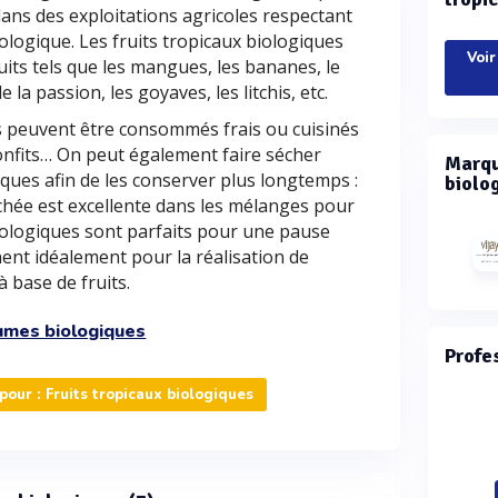
 dans des exploitations agricoles respectant
iologique. Les fruits tropicaux biologiques
Voir
its tels que les mangues, les bananes, le
 la passion, les goyaves, les litchis, etc.
es peuvent être consommés frais ou cuisinés
confits… On peut également faire sécher
Marqu
iques afin de les conserver plus longtemps :
biolo
échée est excellente dans les mélanges pour
 biologiques sont parfaits pour une pause
ent idéalement pour la réalisation de
 base de fruits.
umes biologiques
Profe
our : Fruits tropicaux biologiques