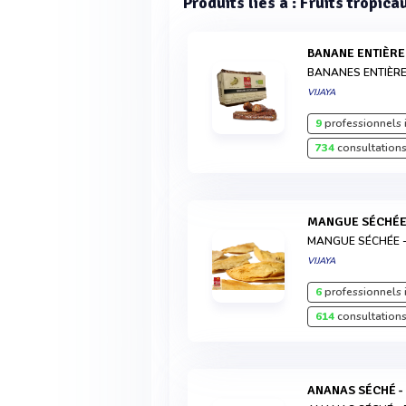
Produits liés à : Fruits tropic
BANANE ENTIÈRE 
BANANES ENTIÈR
VIJAYA
9
professionnels 
734
consultations
MANGUE SÉCHÉE 
MANGUE SÉCHÉE -
VIJAYA
6
professionnels 
614
consultations
ANANAS SÉCHÉ - 