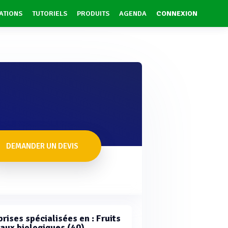
ATIONS
TUTORIELS
PRODUITS
AGENDA
CONNEXION
DEMANDER UN DEVIS
rises spécialisées en : Fruits
caux biologiques (40)