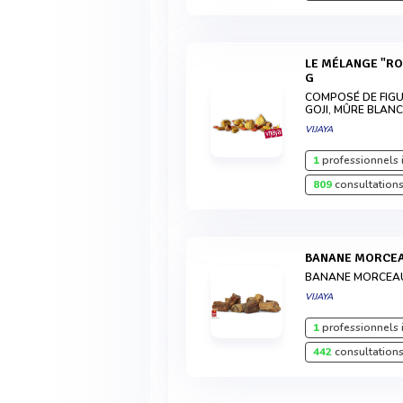
LE MÉLANGE "ROUTE DE LA SOIE® DE 1KG À 125
G
COMPOSÉ DE FIGUE
GOJI, MÛRE BLAN
VIJAYA
1
professionnels 
809
consultations
BANANE MORCEA
BANANE MORCEA
VIJAYA
1
professionnels 
442
consultations