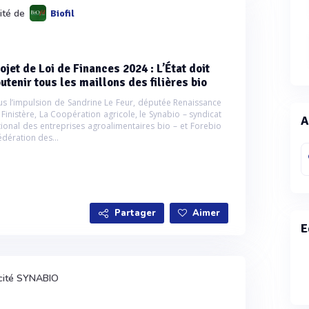
lité de
Biofil
ojet de Loi de Finances 2024 : L’État doit
utenir tous les maillons des filières bio
us l’impulsion de Sandrine Le Feur, députée Renaissance
 Finistère, La Coopération agricole, le Synabio – syndicat
A
tional des entreprises agroalimentaires bio – et Forebio
édération des...
Partager
Aimer
E
cité SYNABIO