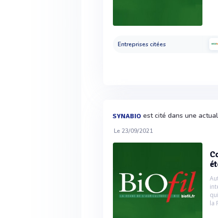
Entreprises citées
est cité dans une actua
SYNABIO
Le 23/09/2021
Co
ét
Au
in
qu
la 