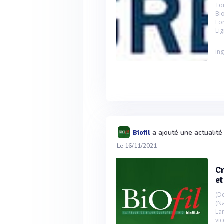
To
Bi
Fo
Li
ing
a ajouté une actualit
Biofil
Le 16/11/2021
Cr
et
(D
(N
Lar
vic