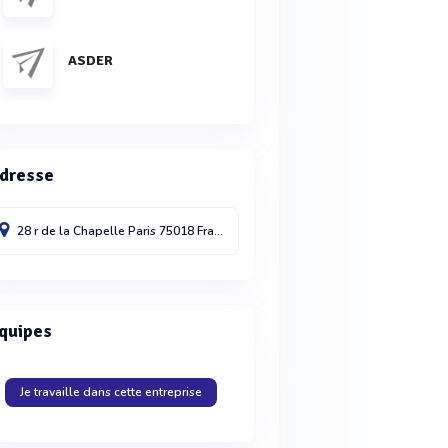
ASDER
dresse
28 r de la Chapelle
Paris
75018
France
quipes
Je travaille dans cette entreprise