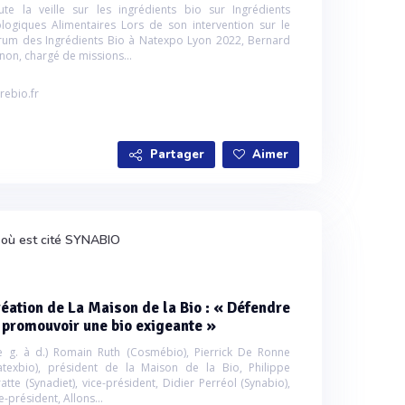
ute la veille sur les ingrédients bio sur Ingrédients
ologiques Alimentaires Lors de son intervention sur le
rum des Ingrédients Bio à Natexpo Lyon 2022, Bernard
gnon, chargé de missions...
rebio.fr
Partager
Aimer
é où est cité SYNABIO
éation de La Maison de la Bio : « Défendre
 promouvoir une bio exigeante »
e g. à d.) Romain Ruth (Cosmébio), Pierrick De Ronne
atexbio), président de la Maison de la Bio, Philippe
atte (Synadiet), vice-président, Didier Perréol (Synabio),
e-président, Allons...