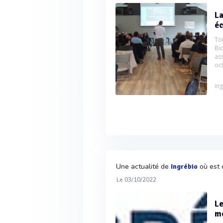
La
é
To
Bi
as
oc
ing
Une actualité de
où est 
Ingrébio
Le 03/10/2022
Le
mo