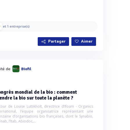
et 1 entreprise(s)
Partager
Aimer
lité de
Biofil
ngrès mondial de la bio : comment
endre la bio sur toute la planète ?
tour de Louise Luttikholt, directrice d’Ifoam - Organics
ternational, l’équipe organisatrice représentant une
inzaine d’organisations bio françaises, dont le Synabio,
Fnab, l’Itab, Abiodoc,...