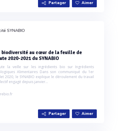
Partager
Aimer
cité SYNABIO
 biodiversité au cœur de la feuille de
oute 2020-2021 du SYNABIO
ute la veille sur les ingrédients bio sur Ingrédients
ologiques Alimentaires Dans son communiqué du 1er
illet 2020, le SYNABIO explique le déroulement du travail
lectif engagé depuis janvier...
rebio.fr
Partager
Aimer