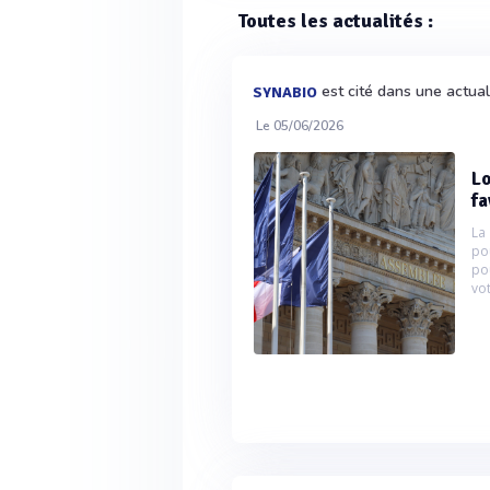
Toutes les actualités :
est cité dans une actua
SYNABIO
Le 05/06/2026
Lo
fa
La
po
po
vot