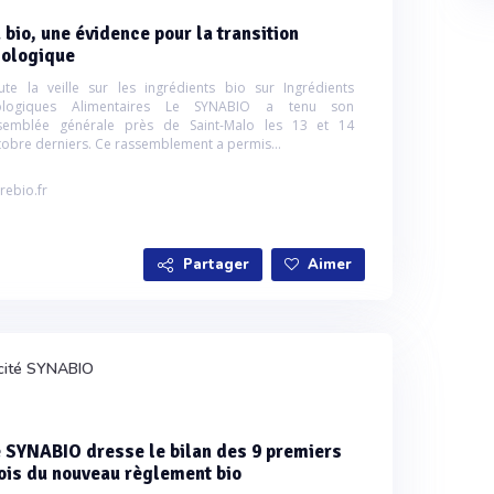
 bio, une évidence pour la transition
cologique
ute la veille sur les ingrédients bio sur Ingrédients
ologiques Alimentaires Le SYNABIO a tenu son
semblée générale près de Saint-Malo les 13 et 14
tobre derniers. Ce rassemblement a permis...
rebio.fr
Partager
Aimer
cité SYNABIO
 SYNABIO dresse le bilan des 9 premiers
is du nouveau règlement bio