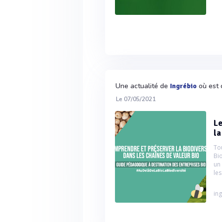
Une actualité de
où est 
Ingrébio
Le 07/05/2021
Le
la
To
Bi
un
les
ing