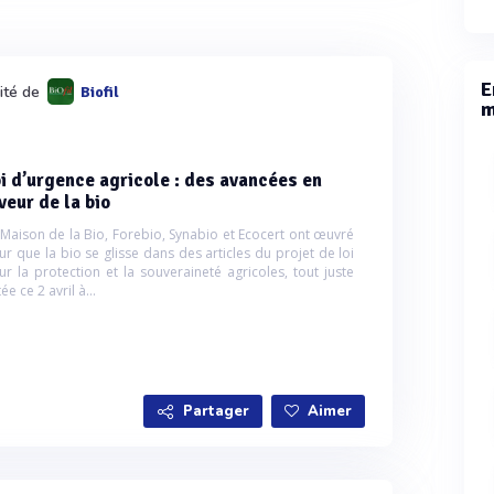
E
lité de
Biofil
m
i d’urgence agricole : des avancées en
veur de la bio
 Maison de la Bio, Forebio, Synabio et Ecocert ont œuvré
ur que la bio se glisse dans des articles du projet de loi
ur la protection et la souveraineté agricoles, tout juste
ée ce 2 avril à...
Partager
Aimer