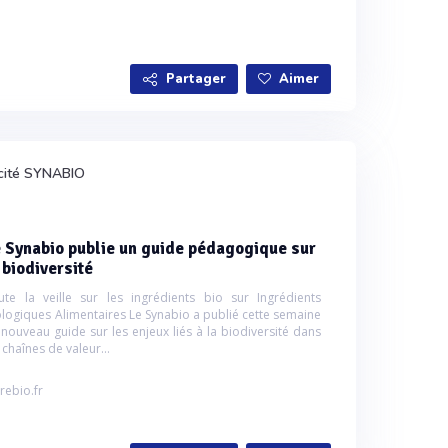
Partager
Aimer
cité SYNABIO
 Synabio publie un guide pédagogique sur
 biodiversité
ute la veille sur les ingrédients bio sur Ingrédients
ologiques Alimentaires Le Synabio a publié cette semaine
 nouveau guide sur les enjeux liés à la biodiversité dans
 chaînes de valeur...
rebio.fr