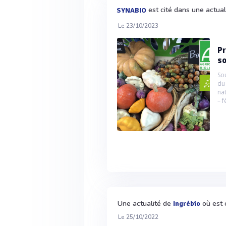
est cité dans une actua
SYNABIO
Le 23/10/2023
Pr
so
So
du
na
– f
Une actualité de
où est 
Ingrébio
Le 25/10/2022