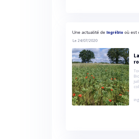
Une actualité de
où est 
Ingrébio
Le 24/07/2020
La
r
To
Bi
ju
col
ing