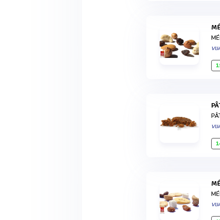
MÉ
VIJ
1
P
PÂ
VIJ
1
MÉ
VIJ