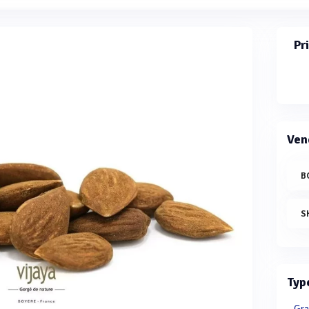
Pr
Ven
B
S
Typ
Gra