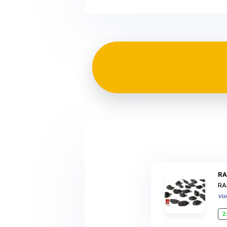
R
RA
VIJ
2