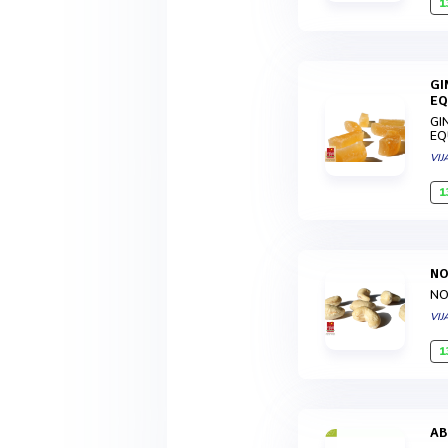
1
GINGEMBRE CONFIT SANS ENROBAGE DE SUCRE - BÂTONNETS - BIO ET
EQ
GI
EQ
VIJ
1
N
NO
VIJ
1
A