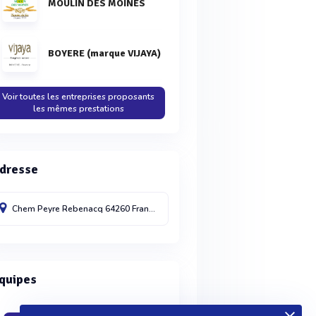
MOULIN DES MOINES
BOYERE (marque VIJAYA)
Voir toutes les entreprises proposants
les mêmes prestations
dresse
Chem Peyre
Rebenacq
64260
France
quipes